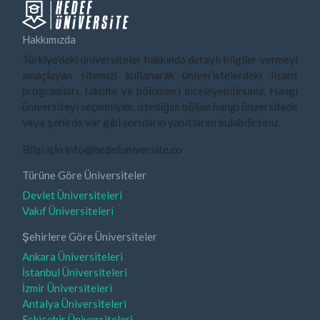
Hakkımızda
Türkiye'deki üniversiteler hakkında detaylı bilgiler vermeyi
amaçlayan sitemizi kullanarak üniveristelerdeki lisans
programları, fakülte ve bölümleri inceleyebilirsiniz. Hangi
üniversiteyi seçmeliyim, istediğim bölüm hangi ünversitede
veya şehirde var gibi soruların yanıtlarını bulabilirsiniz.
Bilgi için info@hedefuniversite.co
Türüne Göre Üniversiteler
Devlet Üniversiteleri
Vakıf Üniversiteleri
Şehirlere Göre Üniversiteler
Ankara Üniversiteleri
İstanbul Üniversiteleri
İzmir Üniversiteleri
Antalya Üniversiteleri
Eskişehir Üniversiteleri