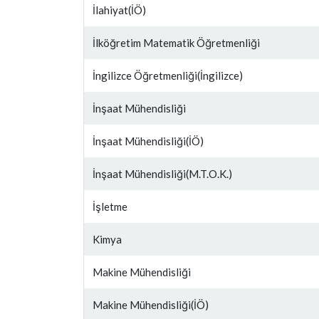
İlahiyat(İÖ)
İlköğretim Matematik Öğretmenliği
İngilizce Öğretmenliği(İngilizce)
İnşaat Mühendisliği
İnşaat Mühendisliği(İÖ)
İnşaat Mühendisliği(M.T.O.K.)
İşletme
Kimya
Makine Mühendisliği
Makine Mühendisliği(İÖ)