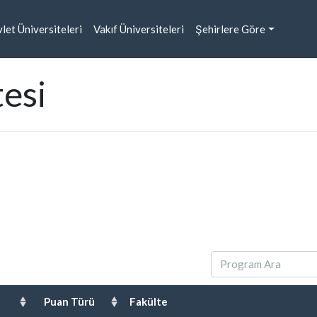
nt)
let Üniversiteleri
Vakıf Üniversiteleri
Şehirlere Göre
esi
Puan Türü
Fakülte