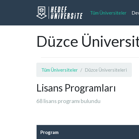
(curre
Tüm Üniversiteler
Dev
Düzce Üniversit
Tüm Üniversiteler
Düzce Üniversiteleri
Lisans Programları
68 lisans programı bulundu
Program