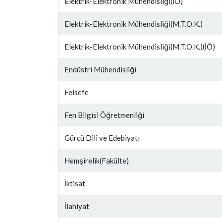
Elektrik-Elektronik Mühendisliği(İÖ)
Elektrik-Elektronik Mühendisliği(M.T.O.K.)
Elektrik-Elektronik Mühendisliği(M.T.O.K.)(İÖ)
Endüstri Mühendisliği
Felsefe
Fen Bilgisi Öğretmenliği
Gürcü Dili ve Edebiyatı
Hemşirelik(Fakülte)
İktisat
İlahiyat